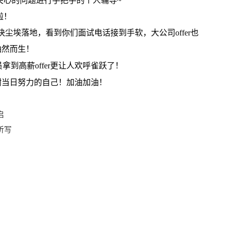
心的问题进行手把手的个人辅导~
啦！
快尘埃落地，看到你们面试电话接到手软，大公司offer也
油然而生！
拿到高薪offer更让人欢呼雀跃了！
当日努力的自己！加油加油！
启
听写