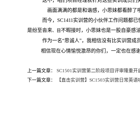
这不，咱们项目经理就针对这些实训成员们关
画面满满的都是和谐感，小思妹都看醉了
而今，SC1411实训营的小伙伴工作问题都已
是纷至沓来
不暇接时，小思妹也是一股自豪感
、目
作为一名“思诚人”，我相信没有比实训营成员
相信现在心情愉悦激昂的你们，一定也在感谢
上一篇文章：
SC1501实训营第二阶段项目评审隆重开
下一篇文章：
【直击实训营】SC1503实训营日常英语