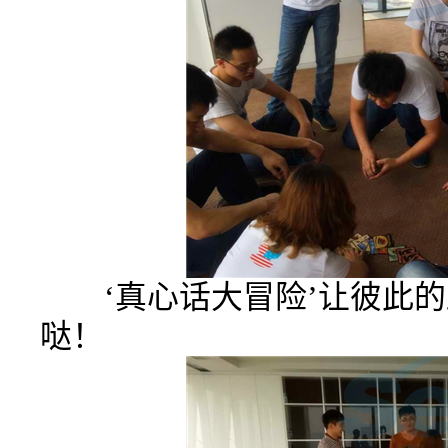
‘真心话大冒险’让彼此
哒！