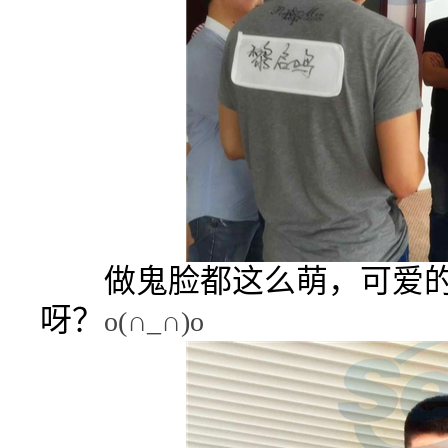
做鬼脸都这么萌，可爱的
呀？
o(
∩
_
∩
)o