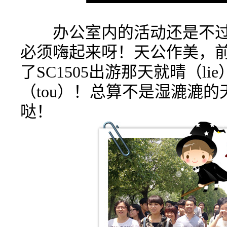
办公室内的活动还是不过
必须嗨起来呀！天公作美，
了SC1505出游那天就晴（lie
（tou）！总算不是湿漉漉
哒！