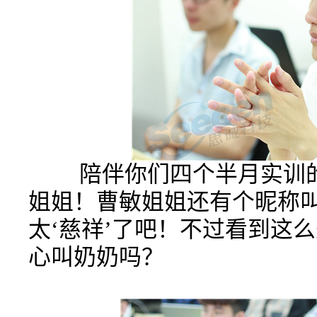
陪伴你们四个半月实训的
姐姐！曹敏姐姐还有个昵称叫
太‘慈祥’了吧！不过看到这
心叫奶奶吗？