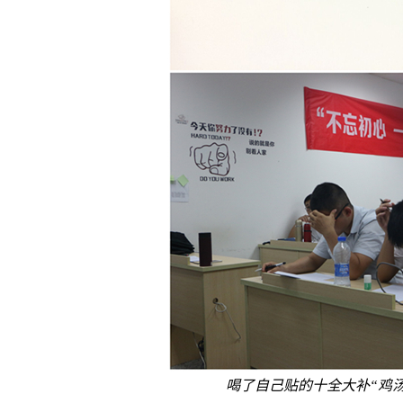
喝了自己贴的十全大补“鸡