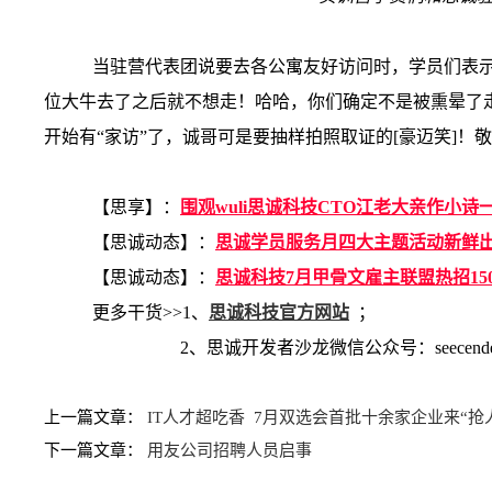
当驻营代表团说要去各公寓友好访问时，学员们表示
位大牛去了之后就不想走！哈哈，你们确定不是被熏晕了走
开始有“家访”了，诚哥可是要抽样拍照取证的[豪迈笑]
【思享】：
围观wuli思诚科技CTO江老大亲作小诗
【思诚动态】：
思诚学员服务月四大主题活动新鲜
【思诚动态】：
思诚科技7月甲骨文雇主联盟热招15
更多干货>>1、
思诚科技官方网站
；
2、思诚开发者沙龙微信公众号：seecende
上一篇文章：
IT人才超吃香 7月双选会首批十余家企业来“抢
下一篇文章：
用友公司招聘人员启事