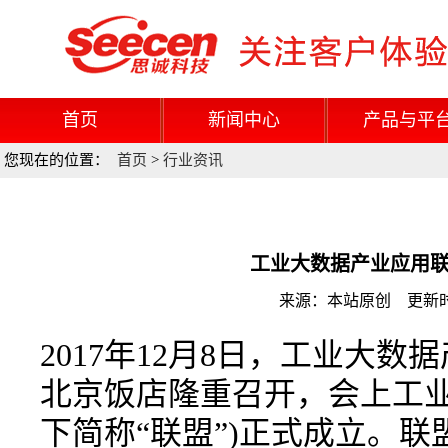
首页
新闻中心
产品与平
您现在的位置：
首页
>
行业资讯
工业大数据产业应用
来源：本站原创 更新时间：
2017年12月8日，工业大
北京饭店隆重召开，会上工业
下简称“联盟”)正式成立。