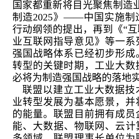
国家都重新将目光聚焦制造业
制造2025》——中国实施
行动纲领的提出，再到《“互
业互联网指导意见》等一系
强国战略体系已经初步形成
转型的关键时期，工业大数
必将为制造强国战略的落地
联盟以建立工业大数据技
业转型发展为基本愿景，并
的能量。联盟目前拥有成员
能、大数据、物联网、云计算
多领域。联盟理事长单位为