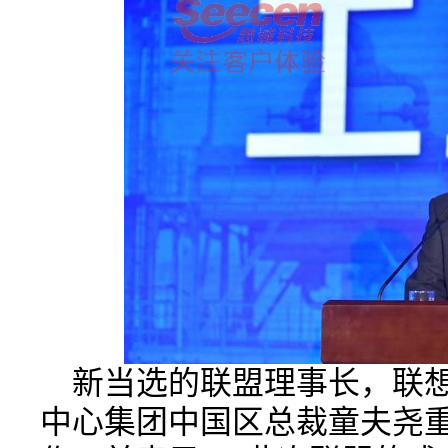
新当选的联盟理事长，联
中心集团中国区总裁童夫尧