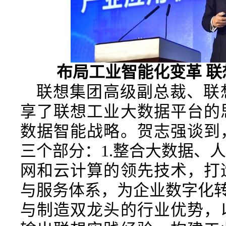
布局工业智能化变革 
联想集团高级副总裁、联
享了联想工业大数据平台的
数据智能战略。贺志强谈到
三个部分：1.整合大数据、
网和云计算的领先技术，打
与服务体系，为企业数字化转
与制造双龙头的行业优势，