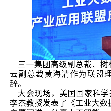
三一集团高级副总裁、树
云副总裁黄海清作为联盟
辞。
大会现场，美国国家科学
李杰教授发表了《工业大数