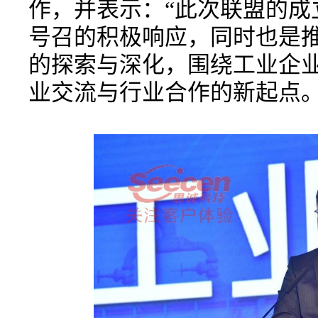
作，并表示：“此次联盟的成
号召的积极响应，同时也是
的探索与深化，围绕工业企
业交流与行业合作的新起点。