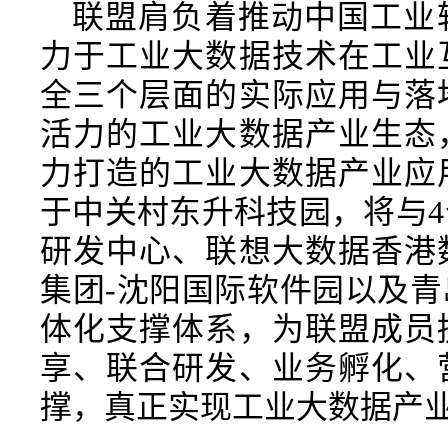
联盟肩负着推动中国工业
力于工业大数据技术在工业
全三个层面的实际应用与落
活力的工业大数据产业生态
力打造的工业大数据产业应
于中关村东升科技园，将与
研发中心、联想大数据香港
集团-沈阳国际软件园以及
体化支撑体系，为联盟成员
享、联合研发、业务孵化、
撑，真正实现工业大数据产业