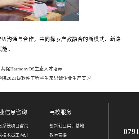
密切沟通与合作，共同探索产教融合的新模式、新路
赋能。
促HarmonyOS生态人才培养
院2021级软件工程学生来思诚企业生产实习
业信息咨询
高校服务
息系统项目咨询
创新创业实训基地
079
息技术员工内训
教学置换