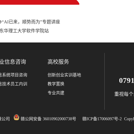
“AI已来，顺势而为”专题讲座
划-东华理工大学软件学院站
业信息咨询
高校服务
息系统项目咨询
创新创业实训基地
079
息技术员工内训
教学置换
专业共建
重视每个
限公司
赣公网安备 36010902000738号
赣ICP备17006097号-2
CopyR