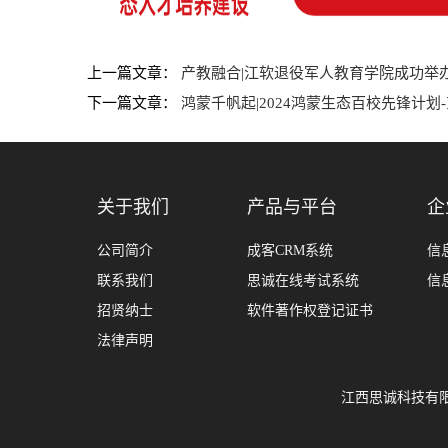
上一篇文章：
产教融合|江软退役军人教育学院成功举办
下一篇文章：
鸿蒙千帆起|2024鸿蒙生态百校先锋计
关于我们
产品与平台
企
公司简介
成客CRM系统
信
联系我们
思诚在线考试系统
信
招贤纳士
软件著作权登记证书
法律声明
江西思诚科技有